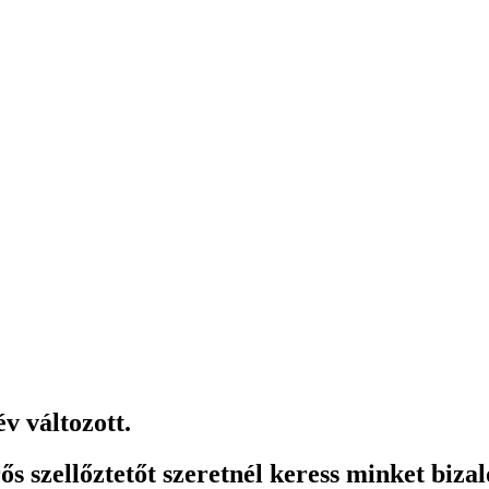
v változott.
ős szellőztetőt szeretnél keress minket biz