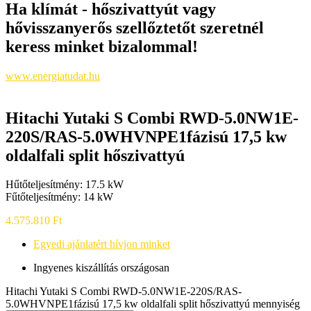
Ha klímát - hőszivattyút vagy
hővisszanyerős szellőztetőt szeretnél
keress minket bizalommal!
www.energiatudat.hu
Hitachi Yutaki S Combi RWD-5.0NW1E-
220S/RAS-5.0WHVNPE1fázisú 17,5 kw
oldalfali split hőszivattyú
Hűtőteljesítmény: 17.5 kW
Fűtőteljesítmény: 14 kW
4.575.810
Ft
Egyedi ajánlatért hívjon minket
Ingyenes kiszállítás országosan
Hitachi Yutaki S Combi RWD-5.0NW1E-220S/RAS-
5.0WHVNPE1fázisú 17,5 kw oldalfali split hőszivattyú mennyiség